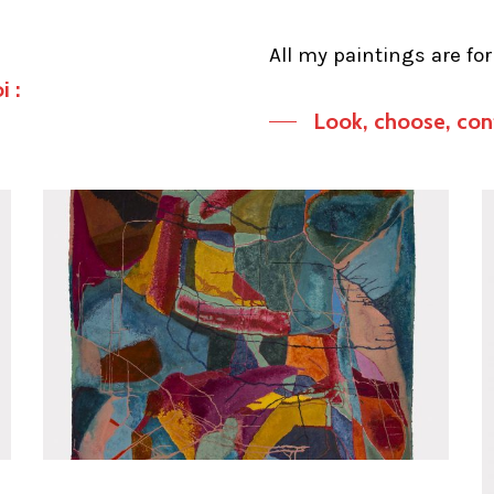
All my paintings are for
 :
Look, choose, con