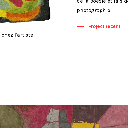
de la poésie et fais d
photographie.
Project récent
chez l’artiste!