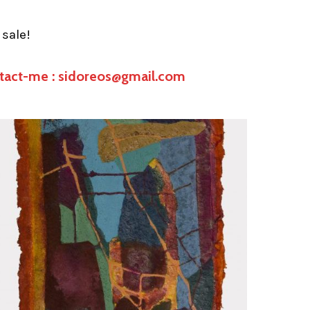
 sale!
tact-me : sidoreos@gmail.com