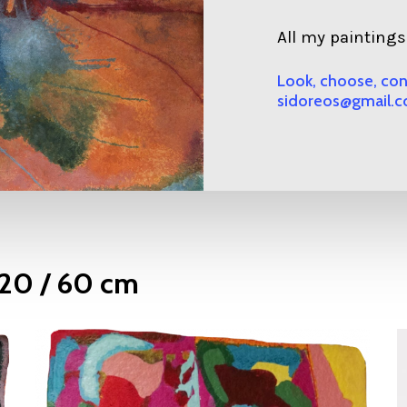
All my paintings 
Look, choose, co
sidoreos@gmail.
 20 / 60 cm