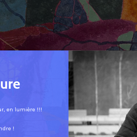
ture
r, en lumière !!!
ndre !