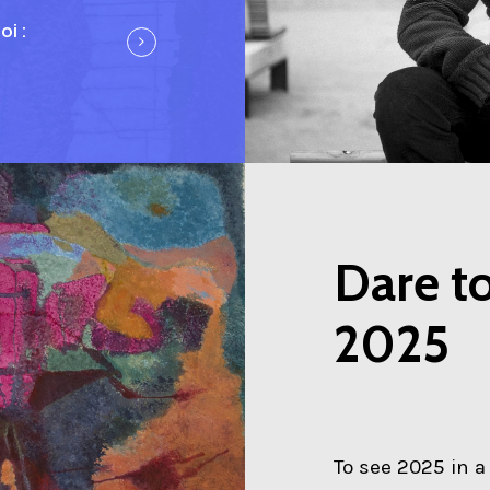
oi :
Dare to
2025
To see 2025 in a 