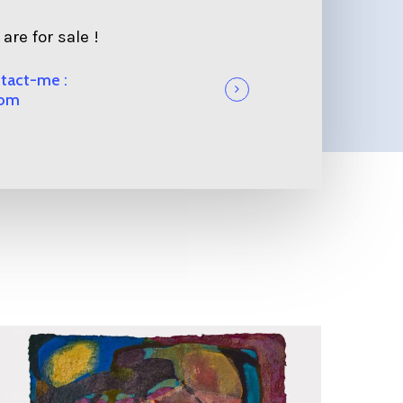
are for sale !
ntact-me :
com